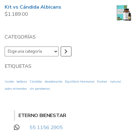
Kit vs Cándida Albicans
$
1,189.00
CATEGORÍAS
Elige
una
categoría
ETIQUETAS
Aceite
belleza
Cándida
desodorante
Equilibrio Hormonal
Kosher
natural
sales minerales
sin parabenos
ETERNO BIENESTAR
55 1156 2905