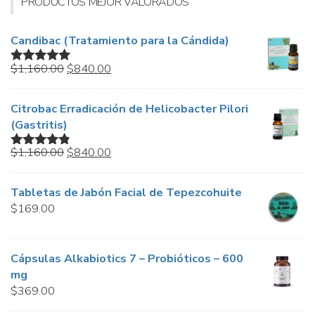
PRODUCTOS MEJOR VALORADOS
Candibac (Tratamiento para la Cándida)
Original
Current
$
1,160.00
$
840.00
Valorado en
price
price
5.00
de 5
was:
is:
Citrobac Erradicación de Helicobacter Pilori
$1,160.00.
$840.00.
(Gastritis)
Original
Current
$
1,160.00
$
840.00
Valorado
price
price
en
4.67
de
5
was:
is:
Tabletas de Jabón Facial de Tepezcohuite
$1,160.00.
$840.00.
$
169.00
Cápsulas Alkabiotics 7 – Probióticos – 600
mg
$
369.00