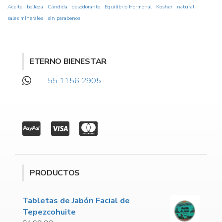
Aceite
belleza
Cándida
desodorante
Equilibrio Hormonal
Kosher
natural
sales minerales
sin parabenos
ETERNO BIENESTAR
55 1156 2905
PRODUCTOS
Tabletas de Jabón Facial de
Tepezcohuite