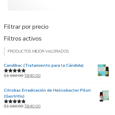
Filtrar por precio
Filtros activos
PRODUCTOS MEJOR VALORADOS
Candibac (Tratamiento para la Cándida)
Original
Current
$
1,160.00
$
840.00
Valorado en
price
price
5.00
de 5
was:
is:
Citrobac Erradicación de Helicobacter Pilori
$1,160.00.
$840.00.
(Gastritis)
Original
Current
$
1,160.00
$
840.00
Valorado
price
price
en
4.67
de