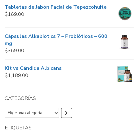
5
was:
is:
Tabletas de Jabón Facial de Tepezcohuite
$1,160.00.
$840.00.
$
169.00
Cápsulas Alkabiotics 7 – Probióticos – 600
mg
$
369.00
Kit vs Cándida Albicans
$
1,189.00
CATEGORÍAS
Elige
una
categoría
ETIQUETAS