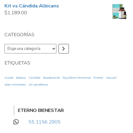
Kit vs Cándida Albicans
$
1,189.00
CATEGORÍAS
Elige
una
categoría
ETIQUETAS
Aceite
belleza
Cándida
desodorante
Equilibrio Hormonal
Kosher
natural
sales minerales
sin parabenos
ETERNO BIENESTAR
55 1156 2905