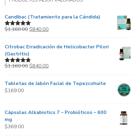
Candibac (Tratamiento para la Cándida)
Original
Current
$
1,160.00
$
840.00
Valorado en
price
price
5.00
de 5
was:
is:
Citrobac Erradicación de Helicobacter Pilori
$1,160.00.
$840.00.
(Gastritis)
Original
Current
$
1,160.00
$
840.00
Valorado
price
price
en
4.67
de
5
was:
is:
Tabletas de Jabón Facial de Tepezcohuite
$1,160.00.
$840.00.
$
169.00
Cápsulas Alkabiotics 7 – Probióticos – 600
mg
$
369.00