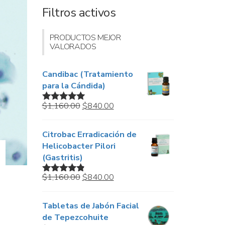
Filtros activos
PRODUCTOS MEJOR
VALORADOS
Candibac (Tratamiento
para la Cándida)
Original
Current
$
1,160.00
$
840.00
Valorado en
price
price
5.00
de 5
was:
is:
Citrobac Erradicación de
$1,160.00.
$840.00.
Helicobacter Pilori
(Gastritis)
Original
Current
$
1,160.00
$
840.00
Valorado
price
price
en
4.67
de
5
was:
is:
Tabletas de Jabón Facial
$1,160.00.
$840.00.
de Tepezcohuite