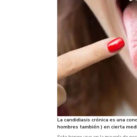
La candidiasis crónica es una co
hombres también ) en cierta med
Este hongo vive en la mayoría de noso