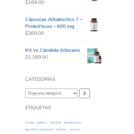
$
169.00
Cápsulas Alkabiotics 7 –
Probióticos – 600 mg
$
369.00
Kit vs Cándida Albicans
$
1,189.00
CATEGORÍAS
Elige
una
categoría
ETIQUETAS
Aceite
belleza
Cándida
desodorante
Equilibrio Hormonal
Kosher
natural