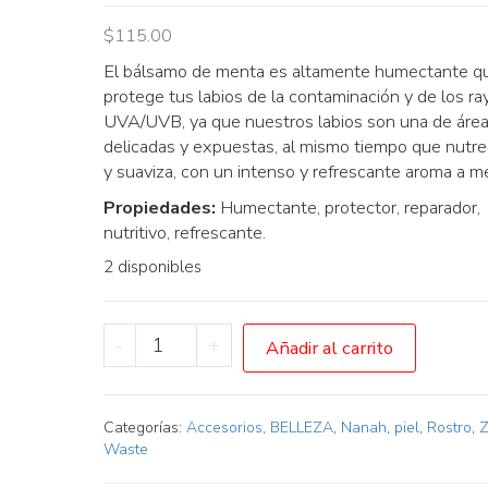
$
115.00
El bálsamo de menta es altamente humectante q
protege tus labios de la contaminación y de los ra
UVA/UVB, ya que nuestros labios son una de áre
delicadas y expuestas, al mismo tiempo que nutre,
y suaviza, con un intenso y refrescante aroma a m
Propiedades:
Humectante, protector, reparador,
nutritivo, refrescante.
2 disponibles
Bálsamo
-
+
Añadir al carrito
Labial
Menta
cantidad
Categorías:
Accesorios
,
BELLEZA
,
Nanah
,
piel
,
Rostro
,
Z
Waste