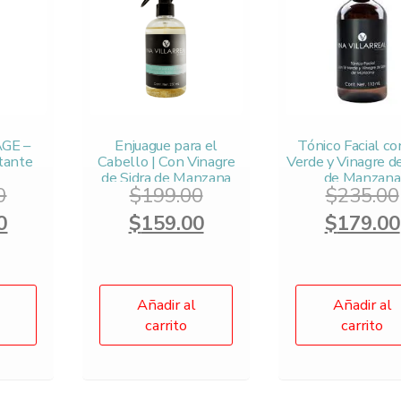
GE –
Enjuague para el
Tónico Facial co
tante
Cabello | Con Vinagre
Verde y Vinagre de
de Sidra de Manzana
de Manzana
Original
Original
0
$
199.00
$
235.00
price
Current
price
Current
0
$
159.00
$
179.00
was:
price
was:
price
$369.00.
is:
$199.00.
is:
$329.00.
$159.00.
Añadir al
Añadir al
carrito
carrito