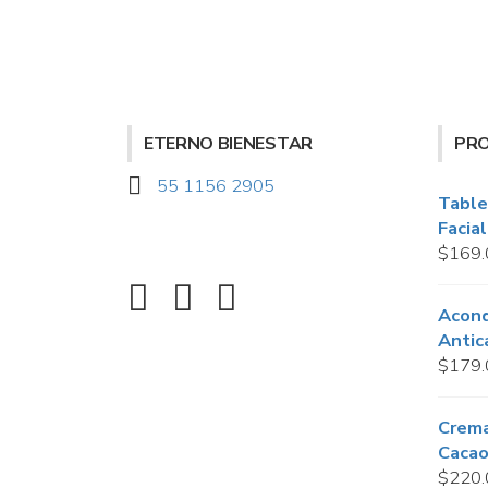
ETERNO BIENESTAR
PR
55 1156 2905
Table
Facia
$
169.
Acond
Antic
$
179.
Crema
Caca
$
220.