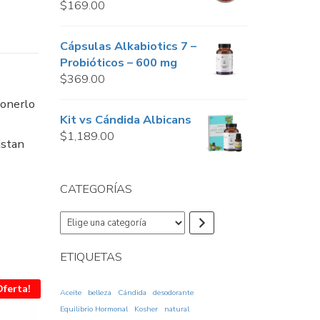
$
169.00
Cápsulas Alkabiotics 7 –
Probióticos – 600 mg
$
369.00
ponerlo
Kit vs Cándida Albicans
$
1,189.00
istan
CATEGORÍAS
Elige
una
categoría
ETIQUETAS
Oferta!
Aceite
belleza
Cándida
desodorante
Equilibrio Hormonal
Kosher
natural