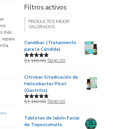
Filtros activos
ue
PRODUCTOS MEJOR
yos
VALORADOS
as más
 repara
Candibac (Tratamiento
enta.
para la Cándida)
Original
Current
$
1,160.00
$
840.00
Valorado en
price
price
5.00
de 5
was:
is:
Citrobac Erradicación de
$1,160.00.
$840.00.
Helicobacter Pilori
(Gastritis)
Original
Current
$
1,160.00
$
840.00
Valorado
price
price
en
4.67
de
5
ero
was:
is:
Tabletas de Jabón Facial
$1,160.00.
$840.00.
de Tepezcohuite