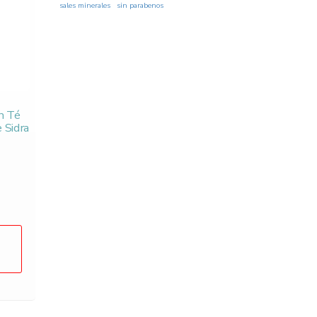
sales minerales
sin parabenos
n Té
 Sidra
Original
price
Current
was:
price
$235.00.
is:
$179.00.