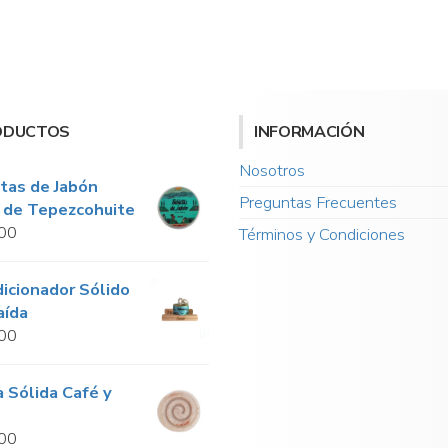
ODUCTOS
INFORMACIÓN
Nosotros
tas de Jabón
Preguntas Frecuentes
l de Tepezcohuite
00
Términos y Condiciones
icionador Sólido
aída
00
 Sólida Café y
o
00