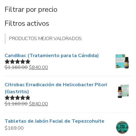
Filtrar por precio
Filtros activos
PRODUCTOS MEJOR VALORADOS
Candibac (Tratamiento para la Cándida)
Original
Current
$
1,160.00
$
840.00
Valorado en
price
price
5.00
de 5
was:
is:
Citrobac Erradicación de Helicobacter Pilori
$1,160.00.
$840.00.
(Gastritis)
Original
Current
$
1,160.00
$
840.00
Valorado
price
price
en
4.67
de
5
was:
is:
Tabletas de Jabón Facial de Tepezcohuite
$1,160.00.
$840.00.
$
169.00