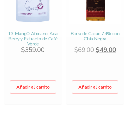
T3 MangO Africano, Acaí
Barra de Cacao 74% con
Berry y Extracto de Café
Chía Negra
Verde
Original
Cur
$
359.00
$
69.00
$
49.00
price
pric
was:
is:
$69.00.
$49.
Añadir al carrito
Añadir al carrito