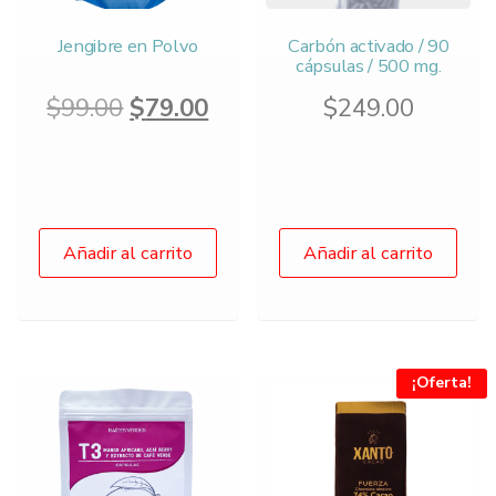
Jengibre en Polvo
Carbón activado / 90
cápsulas / 500 mg.
Original
Current
$
99.00
$
79.00
$
249.00
price
price
was:
is:
$99.00.
$79.00.
Añadir al carrito
Añadir al carrito
¡Oferta!