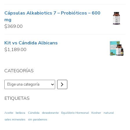
Cápsulas Alkabiotics 7 – Probióticos – 600
mg
$
369.00
Kit vs Cándida Albicans
$
1,189.00
CATEGORÍAS
Elige
una
categoría
ETIQUETAS
Aceite
belleza
Cándida
desodorante
Equilibrio Hormonal
Kosher
natural
sales minerales
sin parabenos