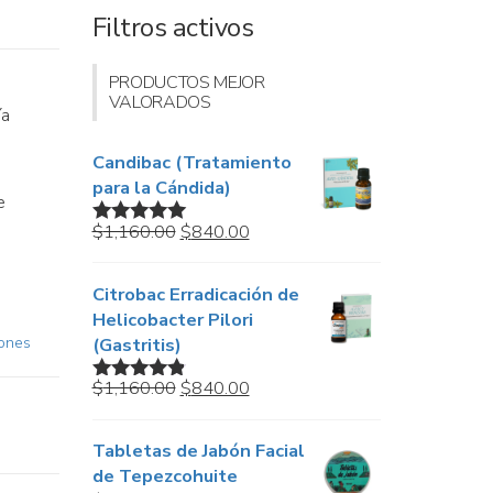
Filtros activos
PRODUCTOS MEJOR
VALORADOS
ía
Candibac (Tratamiento
para la Cándida)
e
Original
Current
$
1,160.00
$
840.00
Valorado en
price
price
5.00
de 5
was:
is:
Citrobac Erradicación de
$1,160.00.
$840.00.
Helicobacter Pilori
ones
(Gastritis)
Original
Current
$
1,160.00
$
840.00
Valorado
price
price
en
4.67
de
5
was:
is:
Tabletas de Jabón Facial
$1,160.00.
$840.00.
de Tepezcohuite