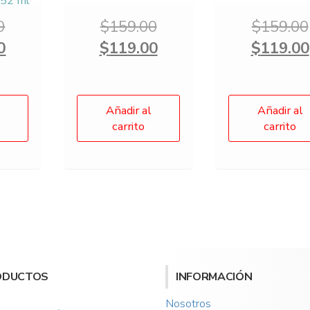
l 52 ml
Original
Original
0
$
159.00
$
159.00
price
Current
price
Current
0
$
119.00
$
119.00
was:
price
was:
price
$243.00.
is:
$159.00.
is:
$199.00.
$119.00.
Añadir al
Añadir al
carrito
carrito
ODUCTOS
INFORMACIÓN
Nosotros