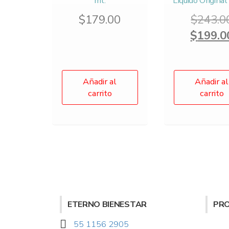
ml.
Líquido Origina
$
179.00
$
243.0
$
199.0
Añadir al
Añadir al
carrito
carrito
ETERNO BIENESTAR
PR
55 1156 2905