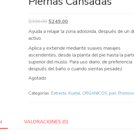
Piernas Cansadas
Original
Current
$
300.00
$
249.00
price
price
Ayuda a relajar la zona adolorida, después de un d
was:
is:
activo.
$300.00.
$249.00.
Aplica y extiende mediante suaves masajes
ascendentes, desde la planta del pie hasta la part
superior del muslo. Para uso diario, de preferencia
después del baño o cuando sientas pesadez
Agotado
Categorías:
Extracto
,
Kuxtal
,
ORGANICOS
,
piel
,
Promoci
N
VALORACIONES (0)