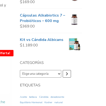
$
169.00
ol y
Cápsulas Alkabiotics 7 –
Probióticos – 600 mg
$
369.00
Kit vs Cándida Albicans
$
1,189.00
Oferta!
CATEGORÍAS
Elige
una
categoría
ETIQUETAS
Aceite
belleza
Cándida
desodorante
che
Equilibrio Hormonal
Kosher
natural