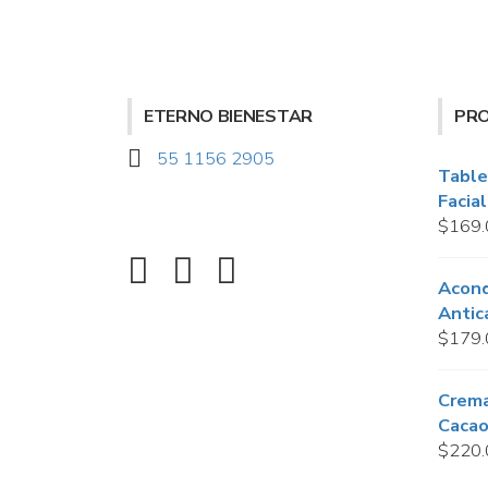
ETERNO BIENESTAR
PR
55 1156 2905
Table
Facia
$
169.
Acond
Antic
$
179.
Crema
Caca
$
220.