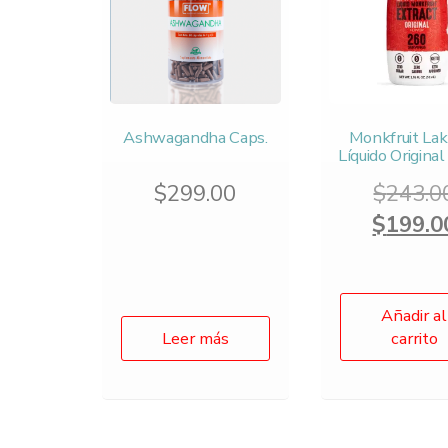
Ashwagandha Caps.
Monkfruit La
Líquido Origina
$
299.00
$
243.0
$
199.0
Añadir al
Leer más
carrito