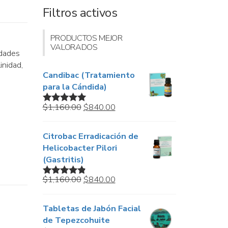
Filtros activos
PRODUCTOS MEJOR
VALORADOS
edades
inidad,
Candibac (Tratamiento
para la Cándida)
Original
Current
$
1,160.00
$
840.00
Valorado en
price
price
5.00
de 5
was:
is:
Citrobac Erradicación de
$1,160.00.
$840.00.
Helicobacter Pilori
(Gastritis)
Original
Current
$
1,160.00
$
840.00
Valorado
price
price
en
4.67
de
5
was:
is:
Tabletas de Jabón Facial
$1,160.00.
$840.00.
de Tepezcohuite