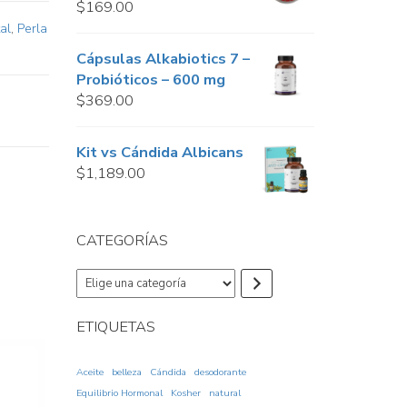
$
169.00
al
,
Perla
Cápsulas Alkabiotics 7 –
Probióticos – 600 mg
$
369.00
Kit vs Cándida Albicans
$
1,189.00
CATEGORÍAS
Elige
una
categoría
ETIQUETAS
Aceite
belleza
Cándida
desodorante
Equilibrio Hormonal
Kosher
natural