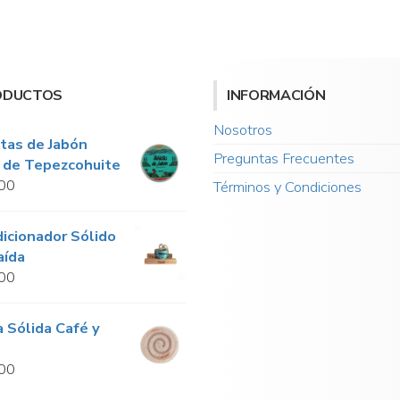
ODUCTOS
INFORMACIÓN
Nosotros
tas de Jabón
Preguntas Frecuentes
l de Tepezcohuite
00
Términos y Condiciones
icionador Sólido
aída
00
 Sólida Café y
o
00