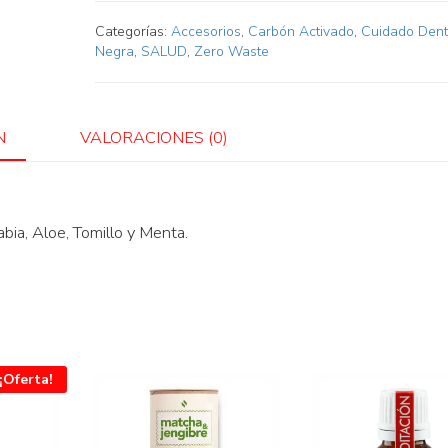
Arcilla
Categorías:
Accesorios
,
Carbón Activado
,
Cuidado Dent
Volcánica
Negra
,
SALUD
,
Zero Waste
de
Vidrio
cantidad
N
VALORACIONES (0)
abia, Aloe, Tomillo y Menta.
¡Oferta!