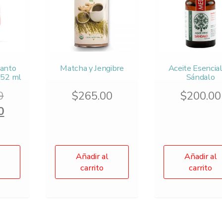
kanto
Matcha y Jengibre
Aceite Esencial
l 52 ml
Sándalo
Original
0
$
265.00
$
200.00
price
Current
0
was:
price
$243.00.
is:
$199.00.
Añadir al
Añadir al
carrito
carrito