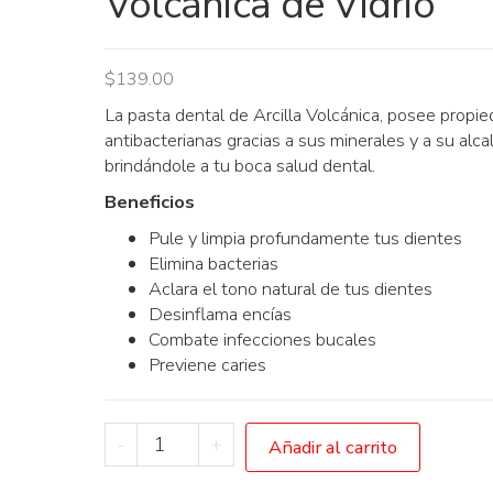
Volcánica de Vidrio
$
139.00
La pasta dental de Arcilla Volcánica, posee propi
antibacterianas gracias a sus minerales y a su alcal
brindándole a tu boca salud dental.
Beneficios
Pule y limpia profundamente tus dientes
Elimina bacterias
Aclara el tono natural de tus dientes
Desinflama encías
Combate infecciones bucales
Previene caries
Pasta
-
+
Añadir al carrito
Dental
de